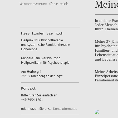
Meine
Wissenswertes über mich
In meiner Pra
Jeder Mensch 
Ihren Themen 
Hier finden Sie mich
Heilpraxis für Psychotherapie
Meine 37-jähr
und systemische Familientherapie
für Psychothe
Hohenlohe
Familien- und
Lebenssituati
Gabriele Tara Giersch-Tropp
und Lebenssys
Heilpraktikerin für Psychotherapie
Am Herberg 4
Meine Arbeits
74592 Kirchberg an der Jagst
Einzelpersone
Familienaufst
Kontakt
Bitte rufen Sie einfach an
+49 7954 1201
oder nutzen Sie unser
Kontaktformular
.