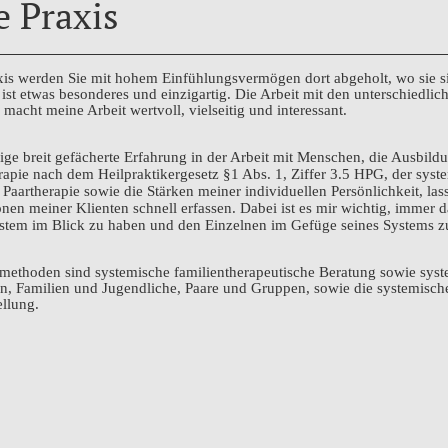
 Praxis
xis
werden Sie mit hohem Einfühlungsvermögen dort abgeholt, wo sie si
ist etwas besonderes und einzigartig. Die Arbeit mit den unterschiedli
macht meine Arbeit wertvoll, vielseitig und interessant.
ige breit gefächerte Erfahrung in der Arbeit mit Menschen, die Ausbild
rapie nach dem Heilpraktikergesetz §1 Abs. 1, Ziffer 3.5 HPG, der syst
 Paartherapie sowie die Stärken meiner individuellen Persönlichkeit, las
onen meiner Klienten schnell erfassen. Dabei ist es mir wichtig, immer 
tem im Blick zu haben und den Einzelnen im Gefüge seines Systems zu
methoden sind systemische familientherapeutische Beratung sowie syst
n, Familien
und Jugendliche
, Paare und Gruppen, sowie die systemisch
ellung.