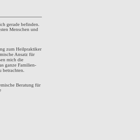
ch gerade befinden.
chsten Menschen und
ung zum Heilpraktiker
emische Ansatz für
sen mich die
das ganze Familien-
 betrachten.
emische Beratung für
e