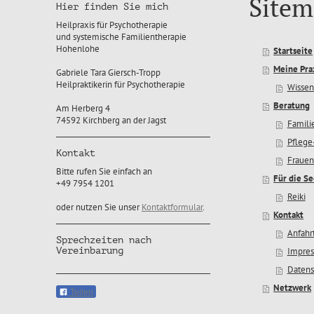
Sitem
Hier finden Sie mich
Heilpraxis für Psychotherapie
und systemische Familientherapie
Hohenlohe
Startseite
Meine Pra
Gabriele Tara Giersch-Tropp
Heilpraktikerin für Psychotherapie
Wissen
Beratung
Am Herberg 4
74592 Kirchberg an der Jagst
Famili
Pflege
Kontakt
Frauen
Bitte rufen Sie einfach an
Für die Se
+49 7954 1201
Reiki
oder nutzen Sie unser
Kontaktformular
.
Kontakt
Anfahr
Sprechzeiten nach
Vereinbarung
Impre
Datens
Netzwerk
Teilen