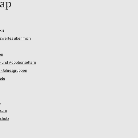
ap
xis
swertes über mich
en
- und Adoptionseltern
 - Jahresgruppen
ele
t
ssum
chutz