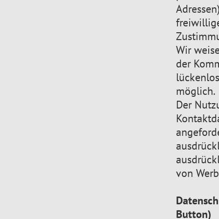
Adressen)
freiwilli
Zustimmu
Wir weise
der Komm
lückenlos
möglich.
Der Nutz
Kontaktda
angeford
ausdrückl
ausdrückl
von Werb
Datensch
Button)