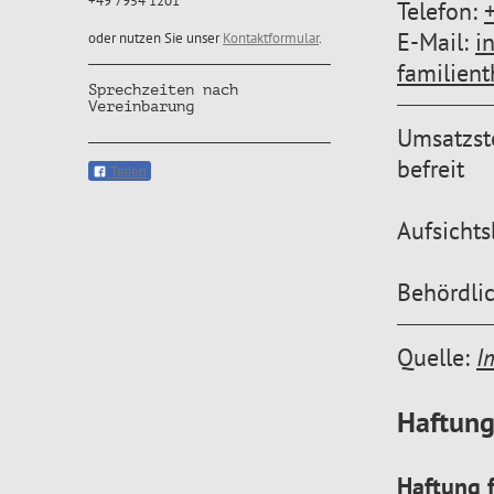
+49 7954 1201
Telefon:
E-Mail:
i
oder nutzen Sie unser
Kontaktformular
.
familien
Sprechzeiten nach
Vereinbarung
Umsatzste
befreit
Teilen
Aufsicht
Behördli
Quelle:
I
Haftung
Haftung f