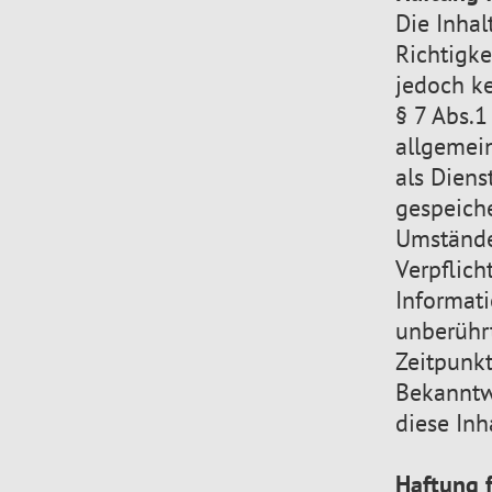
Die Inhal
Richtigke
jedoch k
§ 7 Abs.1
allgemein
als Diens
gespeich
Umständen
Verpflic
Informat
unberührt
Zeitpunkt
Bekanntw
diese In
Haftung f